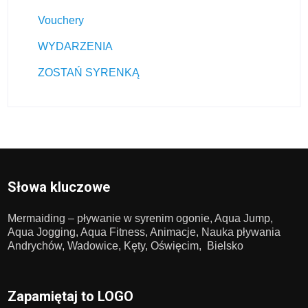
Vouchery
WYDARZENIA
ZOSTAŃ SYRENKĄ
Słowa kluczowe
Mermaiding – pływanie w syrenim ogonie, Aqua Jump,
Aqua Jogging, Aqua Fitness, Animacje, Nauka pływania
Andrychów, Wadowice, Kęty, Oświęcim, Bielsko
Zapamiętaj to LOGO