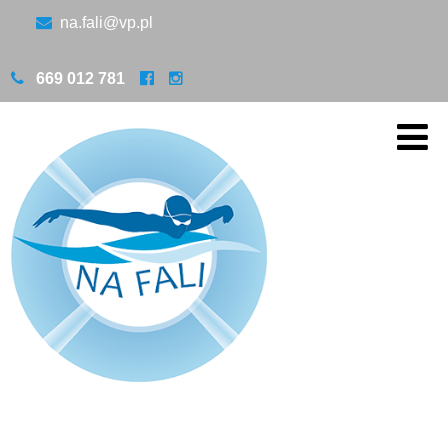
na.fali@vp.pl
669 012 781