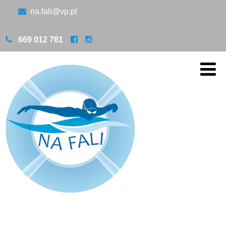
na.fali@vp.pl
669 012 781