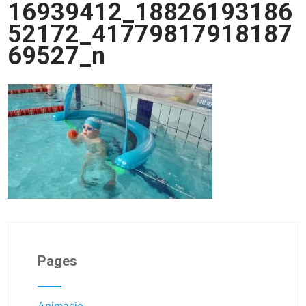
16939412_18826193186
52172_41779817918187
69527_n
Pages