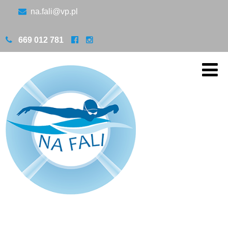
na.fali@vp.pl
669 012 781