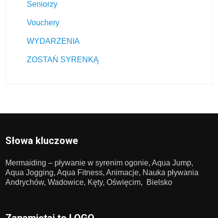
Seniorzy
Vouchery
WYDARZENIA
ZOSTAŃ SYRENKĄ
Słowa kluczowe
Mermaiding – pływanie w syrenim ogonie, Aqua Jump,
Aqua Jogging, Aqua Fitness, Animacje, Nauka pływania
Andrychów, Wadowice, Kęty, Oświęcim, Bielsko