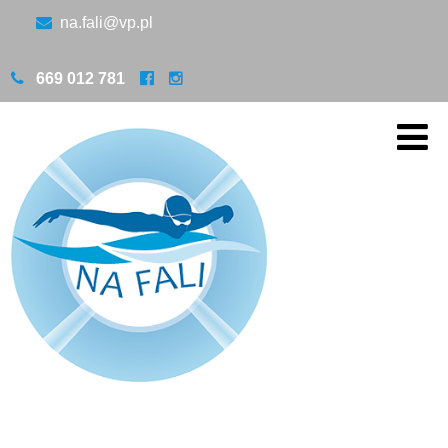
na.fali@vp.pl
669 012 781