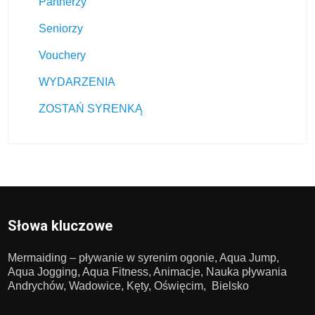
Partnerzy
Seniorzy
Vouchery
WYDARZENIA
ZOSTAŃ SYRENKĄ
Słowa kluczowe
Mermaiding – pływanie w syrenim ogonie, Aqua Jump,
Aqua Jogging, Aqua Fitness, Animacje, Nauka pływania
Andrychów, Wadowice, Kęty, Oświęcim, Bielsko