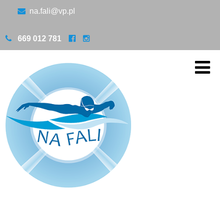
na.fali@vp.pl
669 012 781