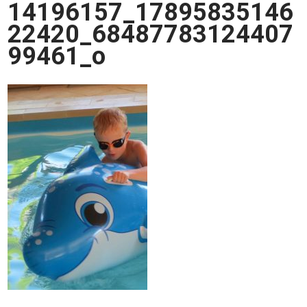
14196157_17895835146
22420_68487783124407
99461_o