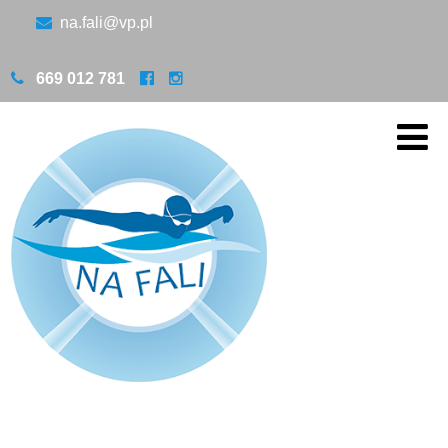
na.fali@vp.pl
669 012 781